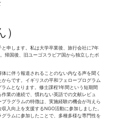
て
ん）
子と申します。私は大学卒業後、旅行会社に7年
た。帰国後、旧ユーゴスラビア国から独立したボ
解体に伴う報道されることのない内なる声を聞く
たからです。イギリスの平和フェロープログラム
グラムとなります。修士課程1年間という短期間
る作業の連続で、慣れない英語での文献レビュ
ープラグラムの特徴は、実施経験の機会が与えら
収入向上を支援するNGO活動に参加しました。
ラグラムに参加したことで、多種多様な専門性を