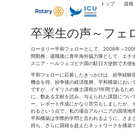
トップ
資格
卒業生の声～フェ
ロータリー平和フェローとして、2008年～2
間勤務、退職後に青年海外協力隊として、エチ
スニア・ヘルツェゴビナ国の駐日大使館で大使
平和フェローに応募したきっかけは、紛争経験
機会を得、紛争後の経済復興、平和構築におい
ですが、イギリスの修士課程が1年間であるため
に、数ある文献を読み、与えられた課題につい
ー、レポート作成にかなり苦労もしましたが、
れるという点で、私の場合アルバニアの国境地
平和構築は学際的学問と言われるように、さま
持ち、さらに国籍を超えたネットワークを構築