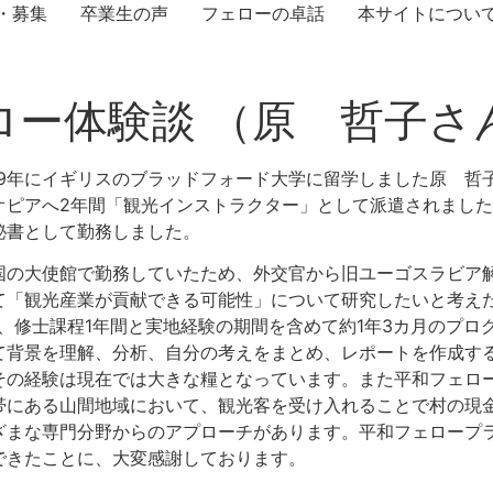
・募集
卒業生の声
フェローの卓話
本サイトについ
ロー体験談 （原 哲子さ
009年にイギリスのブラッドフォード大学に留学しました原 哲
オピアへ2年間「観光インストラクター」として派遣されまし
秘書として勤務しました。
国の大使館で勤務していたため、外交官から旧ユーゴスラビア
て「観光産業が貢献できる可能性」について研究したいと考え
、修士課程1年間と実地経験の期間を含めて約1年3カ月のプロ
て背景を理解、分析、自分の考えをまとめ、レポートを作成す
その経験は現在では大きな糧となっています。また平和フェロ
帯にある山間地域において、観光客を受け入れることで村の現金
ざまな専門分野からのアプローチがあります。平和フェロープ
できたことに、大変感謝しております。