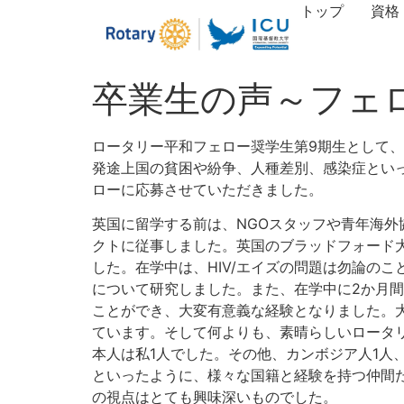
トップ
資格
卒業生の声～フェ
ロータリー平和フェロー奨学生第9期生として
発途上国の貧困や紛争、人種差別、感染症とい
ローに応募させていただきました。
英国に留学する前は、NGOスタッフや青年海外
クトに従事しました。英国のブラッドフォード
した。在学中は、HIV/エイズの問題は勿論の
について研究しました。また、在学中に2か月
ことができ、大変有意義な経験となりました。
ています。そして何よりも、素晴らしいロータリ
本人は私1人でした。その他、カンボジア人1人
といったように、様々な国籍と経験を持つ仲間
の視点はとても興味深いものでした。