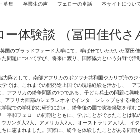
・募集
卒業生の声
フェローの卓話
本サイトについ
ロー体験談 （冨田佳代さ
、英国のブラッドフォード大学にて、学ばせていただいた冨田佳
った問題について学び、将来に渡り、国際協力という分野で活
協力隊として、南部アフリカのボツワナ共和国やカリブ海のジャ
大学では、これまでの開発途上国での現場経験を活かし、「ア
こと、アフリカの紛争問題の1つである、子ども兵士の問題に興
間、アフリカ西部のシェラレオネでインターンシップをする機
大学院での学術的な研究に加え、紛争後の国で実務経験を積む
ー平和フェローの同期とともに、学ぶことができたことは私の
、ウガンダ人2人、アメリカ人2人、オーストラリア人1人、イタ
たちに恵まれました。実際に、紛争を体験したことがある同期